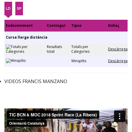
LD
SP
Esdeveniment
Contingut
Tipus
Enllaç
Cursa llarga distància
Resultats
Totals per
Descàrrega
total
Categories
Winsplits
Descàrrega
VIDEOS FRANCIS MANZANO