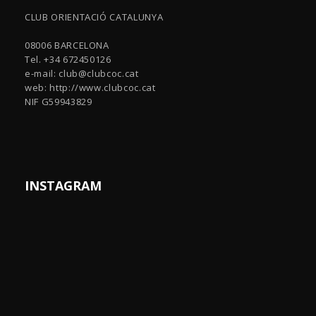
CLUB ORIENTACIÓ CATALUNYA
08006 BARCELONA
Tel. +34 672450126
e-mail:
club@clubcoc.cat
web: http://www.clubcoc.cat
NIF G59943829
INSTAGRAM